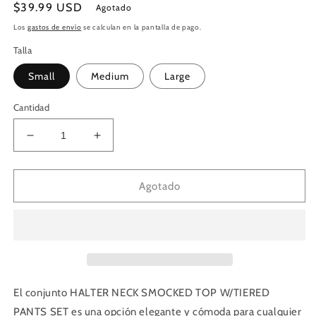
Precio
$39.99 USD
Agotado
habitual
Los
gastos de envío
se calculan en la pantalla de pago.
Talla
Small
Medium
Large
Cantidad
Reducir
Aumentar
cantidad
cantidad
para
para
HALTER
HALTER
Agotado
NECK
NECK
SMOCKED
SMOCKED
TOP
TOP
W/TIERED
W/TIERED
PANTS
PANTS
SET
SET
El conjunto HALTER NECK SMOCKED TOP W/TIERED
PANTS SET es una opción elegante y cómoda para cualquier