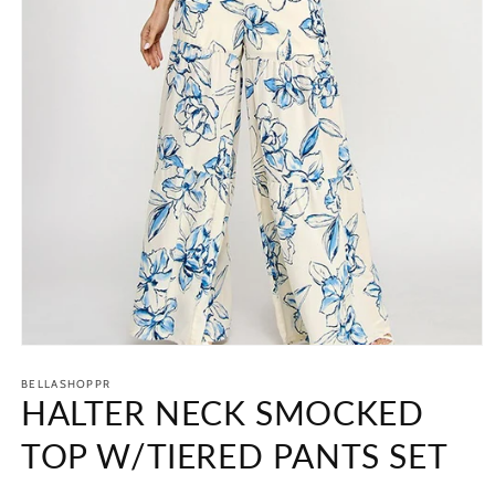
Abrir
elemento
BELLASHOPPR
multimedia
HALTER NECK SMOCKED
1
en
una
TOP W/TIERED PANTS SET
ventana
modal