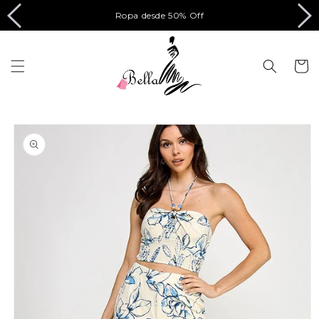
Ir
directamente
Ropa desde 50% Off
al contenido
Carrito
Ir
directamente
a la
información
del producto