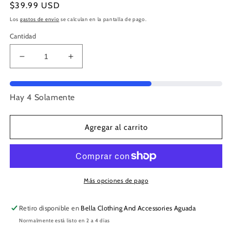
Precio
$39.99 USD
habitual
Los
gastos de envío
se calculan en la pantalla de pago.
Cantidad
Reducir
Aumentar
cantidad
cantidad
para
para
Historic
Historic
Hay 4 Solamente
Dorian
Dorian
|
|
Perfume
Perfume
Agregar al carrito
de
de
Afnan
Afnan
Más opciones de pago
Retiro disponible en
Bella Clothing And Accessories Aguada
Normalmente está listo en 2 a 4 días