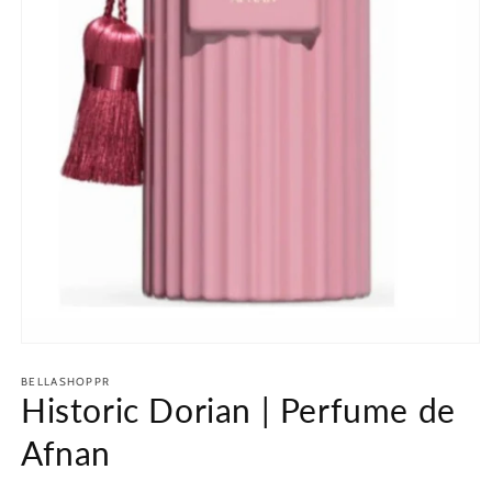
Abrir
elemento
BELLASHOPPR
multimedia
Historic Dorian | Perfume de
1
en
una
Afnan
ventana
modal