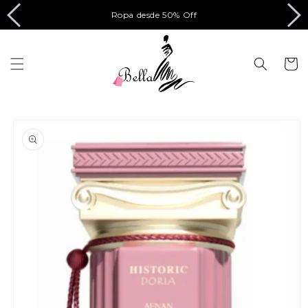
Ir
directamente
Ropa desde 50% Off
al contenido
Carrito
Ir
directamente
a la
información
del producto