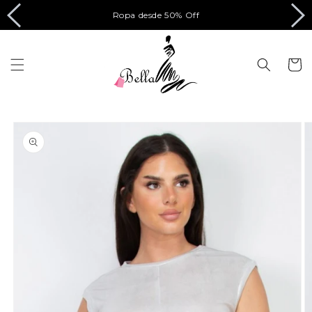
Ir
directamente
Ropa desde 50% Off
al contenido
Carrito
Ir
directamente
a la
información
del producto