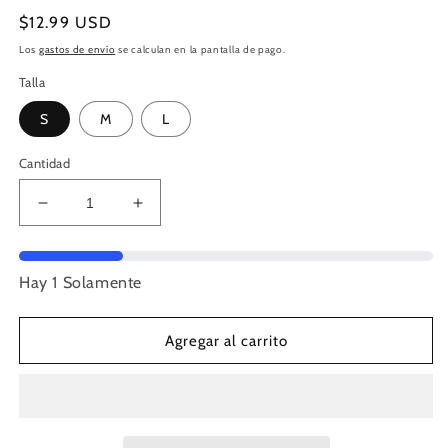
Precio
$12.99 USD
habitual
Los
gastos de envío
se calculan en la pantalla de pago.
Talla
S
M
L
Cantidad
Reducir
Aumentar
cantidad
cantidad
para
para
SLEEVEELSS
SLEEVEELSS
Hay 1 Solamente
TOP
TOP
(KNIT)
(KNIT)
WHITE
WHITE
Agregar al carrito